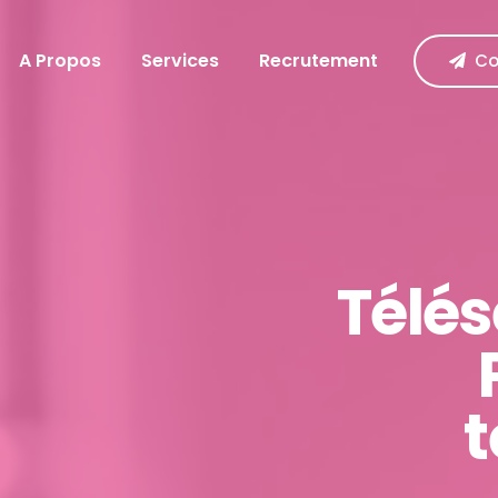
A Propos
Services
Recrutement
Co
Télés
t