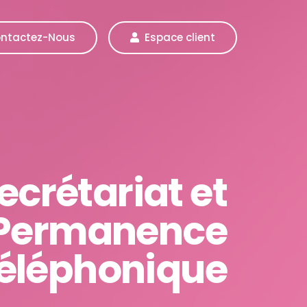
ntactez-Nous
Espace client
ecrétariat et
Permanence
éléphonique