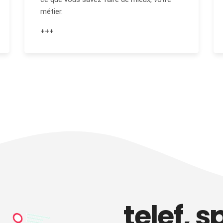
métier.
+++
telef, s